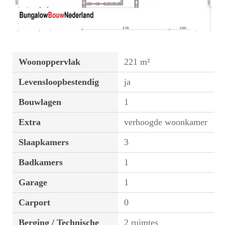
Woonoppervlak
221 m²
Levensloopbestendig
ja
Bouwlagen
1
Extra
verhoogde woonkamer
Slaapkamers
3
Badkamers
1
Garage
1
Carport
0
Berging / Technische
2 ruimtes