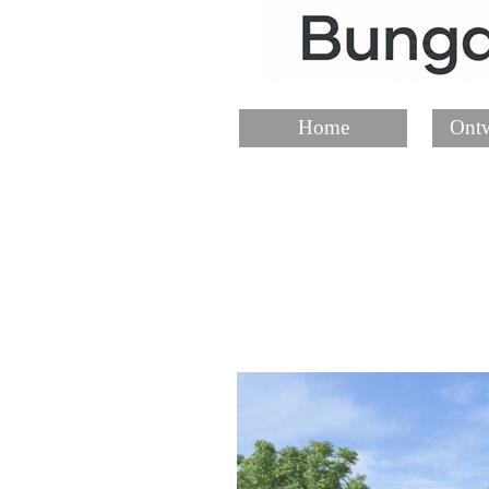
Home
Ontw