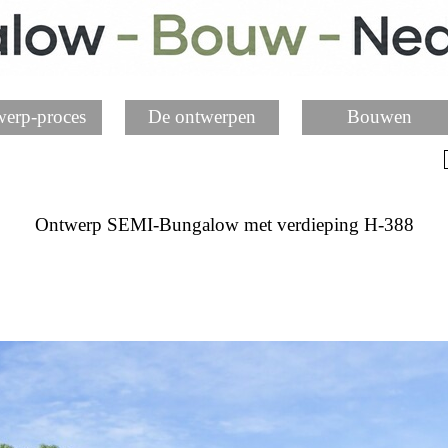
erp-proces
De ontwerpen
Bouwen
Ontwerp SEMI-Bungalow met verdieping H-388