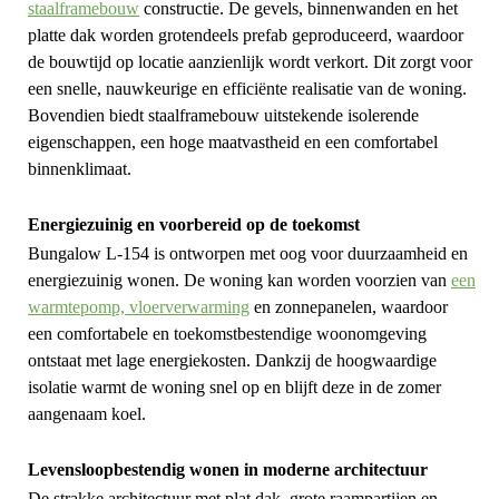
staalframebouw
constructie. De gevels, binnenwanden en het
platte dak worden grotendeels prefab geproduceerd, waardoor
de bouwtijd op locatie aanzienlijk wordt verkort. Dit zorgt voor
een snelle, nauwkeurige en efficiënte realisatie van de woning.
Bovendien biedt staalframebouw uitstekende isolerende
eigenschappen, een hoge maatvastheid en een comfortabel
binnenklimaat.
Energiezuinig en voorbereid op de toekomst
Bungalow L-154 is ontworpen met oog voor duurzaamheid en
energiezuinig wonen. De woning kan worden voorzien van
een
warmtepomp, vloerverwarming
en zonnepanelen, waardoor
een comfortabele en toekomstbestendige woonomgeving
ontstaat met lage energiekosten. Dankzij de hoogwaardige
isolatie warmt de woning snel op en blijft deze in de zomer
aangenaam koel.
Levensloopbestendig wonen in moderne architectuur
De strakke architectuur met plat dak, grote raampartijen en