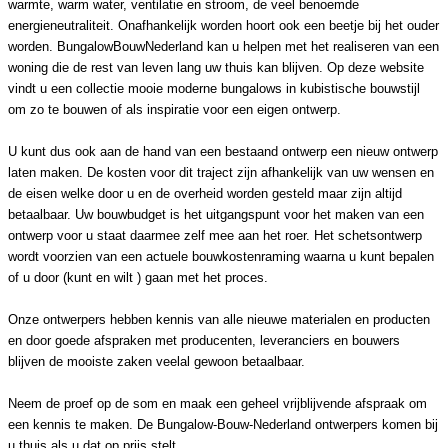
warmte, warm water, ventilatie en stroom, de veel benoemde
energieneutraliteit. Onafhankelijk worden hoort ook een beetje bij het ouder
worden. BungalowBouwNederland kan u helpen met het realiseren van een
woning die de rest van leven lang uw thuis kan blijven. Op deze website
vindt u een collectie mooie moderne bungalows in kubistische bouwstijl
om zo te bouwen of als inspiratie voor een eigen ontwerp.
U kunt dus ook aan de hand van een bestaand ontwerp een nieuw ontwerp
laten maken. De kosten voor dit traject zijn afhankelijk van uw wensen en
de eisen welke door u en de overheid worden gesteld maar zijn altijd
betaalbaar. Uw bouwbudget is het uitgangspunt voor het maken van een
ontwerp voor u staat daarmee zelf mee aan het roer. Het schetsontwerp
wordt voorzien van een actuele bouwkostenraming waarna u kunt bepalen
of u door (kunt en wilt ) gaan met het proces.
Onze ontwerpers hebben kennis van alle nieuwe materialen en producten
en door goede afspraken met producenten, leveranciers en bouwers
blijven de mooiste zaken veelal gewoon betaalbaar.
Neem de proef op de som en maak een geheel vrijblijvende afspraak om
een kennis te maken. De Bungalow-Bouw-Nederland ontwerpers komen bij
u thuis als u dat op prijs stelt.